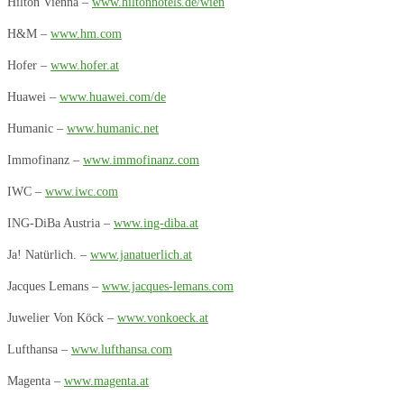
Hilton Vienna –
www.hiltonhotels.de/wien
H&M –
www.hm.com
Hofer –
www.hofer.at
Huawei –
www.huawei.com/de
Humanic –
www.humanic.net
Immofinanz –
www.immofinanz.com
IWC –
www.iwc.com
ING-DiBa Austria –
www.ing-diba.at
Ja! Natürlich. –
www.janatuerlich.at
Jacques Lemans –
www.jacques-lemans.com
Juwelier Von Köck –
www.vonkoeck.at
Lufthansa –
www.lufthansa.com
Magenta –
www.magenta.at