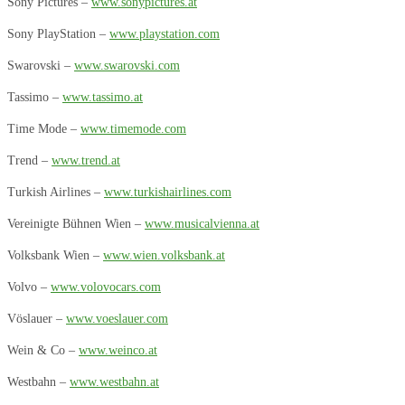
Sony Pictures –
www.sonypictures.at
Sony PlayStation –
www.playstation.com
Swarovski –
www.swarovski.com
Tassimo –
www.tassimo.at
Time Mode –
www.timemode.com
Trend –
www.trend.at
Turkish Airlines –
www.turkishairlines.com
Vereinigte Bühnen Wien –
www.musicalvienna.at
Volksbank Wien –
www.wien.volksbank.at
Volvo –
www.volovocars.com
Vöslauer –
www.voeslauer.com
Wein & Co –
www.weinco.at
Westbahn –
www.westbahn.at