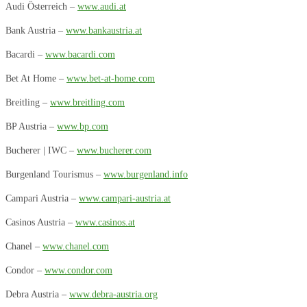
Audi Österreich –
www.audi.at
Bank Austria –
www.bankaustria.at
Bacardi –
www.bacardi.com
Bet At Home –
www.bet-at-home.com
Breitling –
www.breitling.com
BP Austria –
www.bp.com
Bucherer | IWC –
www.bucherer.com
Burgenland Tourismus –
www.burgenland.info
Campari Austria –
www.campari-austria.at
Casinos Austria –
www.casinos.at
C
hanel
–
www.chanel.com
Condor –
www.condor.com
Debra Austria –
www.debra-austria.org