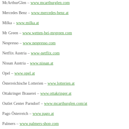
McArthurGlen –
www.mcarthurglen.com
Mercedes Benz –
www.mercedes-benz.at
Milka –
www.milka.at
Mr Green –
www.wetten-bei-mrgreen.com
Nespresso –
www.nespresso.com
Netflix Austria –
www-netflix.com
Nissan Austria –
www.nissan.at
Opel –
www.opel.at
Österreichische Lotterien –
www.lotterien.at
Ottakringer Brauerei –
www.ottakringer.at
Outlet Center Parndorf –
www.mcarthurglen.com/at
Pago Österreich –
www.pago.at
Palmers –
www.palmers-shop.com