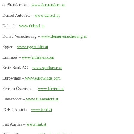
derStandard.at –
www.derstandard.at
Denzel Auto AG –
www.denzel.at
Dohnal –
www.dohnal.at
Donau Versicherung –
www.donauversicherung.at
Egger –
www.egger-bier.at
Emirates –
www.emirates.com
Erste Bank AG –
www.sparkasse.at
Eurowings –
www.eurowings.com
Ferrero Österreich –
www.ferrero.at
Fliesendorf –
www.fliesendorf.at
FORD Austria –
www.ford.at
Fiat Austria –
www.fiat.at